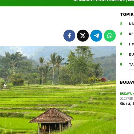
TOPIK
NA
K
HM
BU
TA
BUDA
BUDAYA
,
20:25 WIB
Guru, 