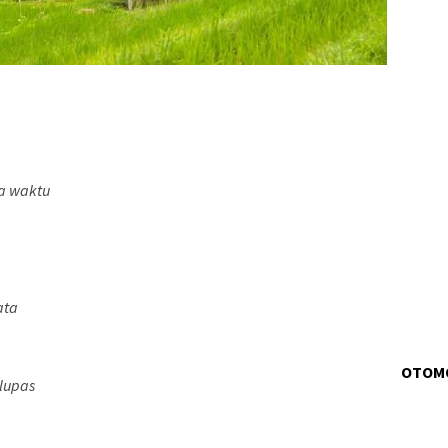
a waktu
ata
OTOM
lupas