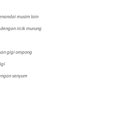
enandai musim lain
n dengan ricik murung
san gigi ompong
igi
engan senyum