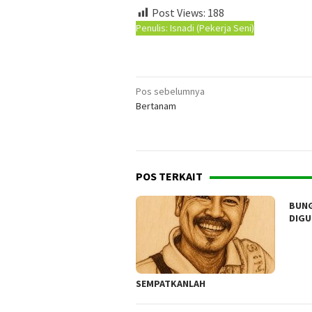
Post Views:
188
Penulis: Isnadi (Pekerja Seni)
Navigasi
Pos sebelumnya
Bertanam
pos
POS TERKAIT
BUNG
DIG
SEMPATKANLAH