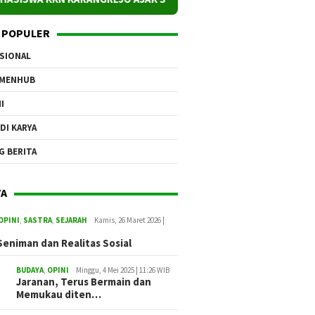
 POPULER
SIONAL
EMENHUB
I
DI KARYA
G BERITA
YA
OPINI
,
SASTRA
,
SEJARAH
Kamis, 26 Maret 2026 |
Seniman dan Realitas Sosial
BUDAYA
,
OPINI
Minggu, 4 Mei 2025 | 11:26 WIB
Jaranan, Terus Bermain dan
Memukau diten…