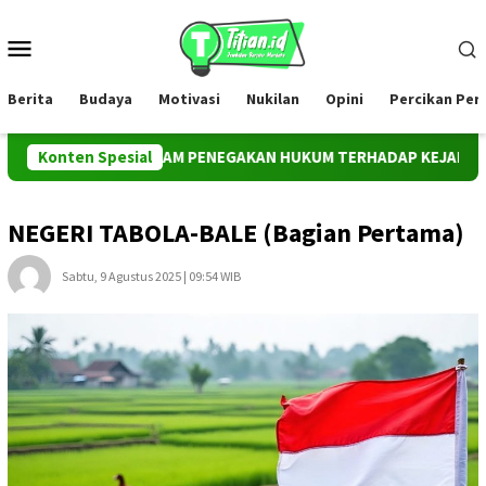
Loncat
ke
Menu
konten
Mobile
Berita
Budaya
Motivasi
Nukilan
Opini
Percikan Pe
 PUBLIK DALAM PENEGAKAN HUKUM TERHADAP KEJAHATAN KORPOR
Konten Spesial
NEGERI TABOLA-BALE (Bagian Pertama)
Sabtu, 9 Agustus 2025 | 09:54 WIB