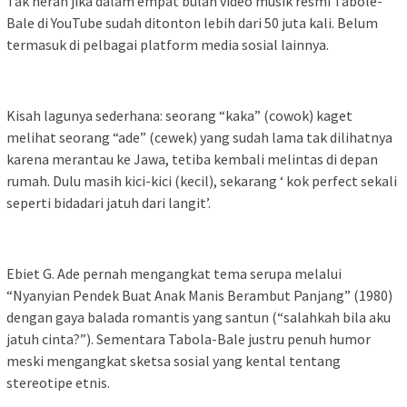
Tak heran jika dalam empat bulan video musik resmi Tabole-
Bale di YouTube sudah ditonton lebih dari 50 juta kali. Belum
termasuk di pelbagai platform media sosial lainnya.
Kisah lagunya sederhana: seorang “kaka” (cowok) kaget
melihat seorang “ade” (cewek) yang sudah lama tak dilihatnya
karena merantau ke Jawa, tetiba kembali melintas di depan
rumah. Dulu masih kici-kici (kecil), sekarang ‘ kok perfect sekali
seperti bidadari jatuh dari langit’.
Ebiet G. Ade pernah mengangkat tema serupa melalui
“Nyanyian Pendek Buat Anak Manis Berambut Panjang” (1980)
dengan gaya balada romantis yang santun (“salahkah bila aku
jatuh cinta?”). Sementara Tabola-Bale justru penuh humor
meski mengangkat sketsa sosial yang kental tentang
stereotipe etnis.