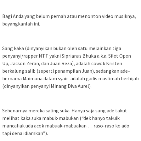
Bagi Anda yang belum pernah atau menonton video musiknya,
bayangkanlah ini.
Sang kaka (dinyanyikan bukan oleh satu melainkan tiga
penyanyi/rapper NTT yakni Siprianus Bhuka a.k.a. Silet Open
Up, Jacson Zeran, dan Juan Reza), adalah cowok Kristen
berkalung salib (seperti penampilan Juan), sedangkan ade–
bernama Maimuna dalam syair–adalah gadis muslimah berhijab
(dinyanyikan penyanyi Minang Diva Aurel).
Sebenarnya mereka saling suka. Hanya saja sang ade takut
melihat kaka suka mabuk-mabukan (“dek hanyo takuik
mancaliak uda acok mabuak-mabuakan … raso-raso ko ado
tapi denai diamkan”).