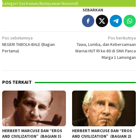
kategori Sastrawan/Budayawan Nasional)
SEBARKAN
Navigasi
Pos sebelumnya
Pos berikutnya
NEGERI TABOLA-BALE (Bagian
Tawa, Lomba, dan Kebersamaan
pos
Pertama)
Warnai HUT RI ke-80 di SMA Panca
Marga 1 Lamongan
POS TERKAIT
HERBERT MARCUSE DAN “EROS
HERBERT MARCUSE DAN “EROS
AND CIVILIZATION” (BAGIAN 3)
AND CIVILIZATION” (BAGIAN 2)