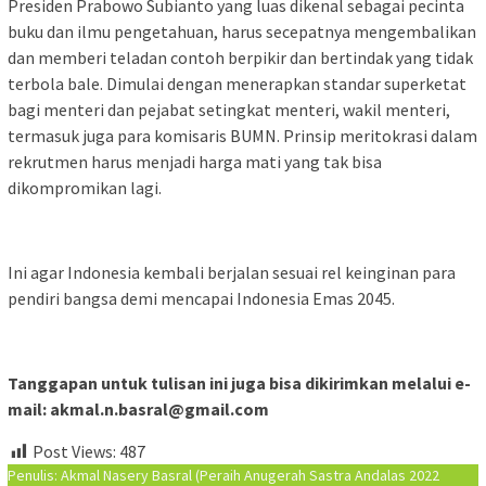
Presiden Prabowo Subianto yang luas dikenal sebagai pecinta
buku dan ilmu pengetahuan, harus secepatnya mengembalikan
dan memberi teladan contoh berpikir dan bertindak yang tidak
terbola bale. Dimulai dengan menerapkan standar superketat
bagi menteri dan pejabat setingkat menteri, wakil menteri,
termasuk juga para komisaris BUMN. Prinsip meritokrasi dalam
rekrutmen harus menjadi harga mati yang tak bisa
dikompromikan lagi.
Ini agar Indonesia kembali berjalan sesuai rel keinginan para
pendiri bangsa demi mencapai Indonesia Emas 2045.
Tanggapan untuk tulisan ini juga bisa dikirimkan melalui e-
mail: akmal.n.basral@gmail.com
Post Views:
487
Penulis: Akmal Nasery Basral (Peraih Anugerah Sastra Andalas 2022