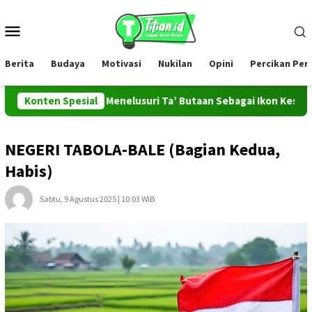
Loncat
ke
Menu
konten
Mobile
Berita
Budaya
Motivasi
Nukilan
Opini
Percikan Pe
MAHADESA Menelusuri Ta’ Butaan Sebagai Ikon Kesenian dan War
Konten Spesial
NEGERI TABOLA-BALE (Bagian Kedua,
Habis)
Sabtu, 9 Agustus 2025 | 10:03 WIB