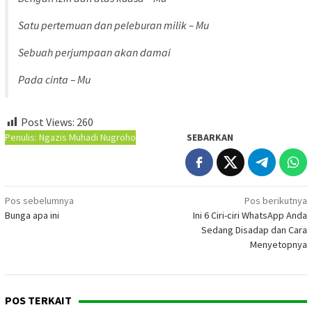
Satu pertemuan dan peleburan milik – Mu
Sebuah perjumpaan akan damai
Pada cinta – Mu
Post Views:
260
Penulis: Ngazis Muhadi Nugroho
SEBARKAN
Navigasi
Pos sebelumnya
Pos berikutnya
Bunga apa ini
Ini 6 Ciri-ciri WhatsApp Anda
pos
Sedang Disadap dan Cara
Menyetopnya
POS TERKAIT