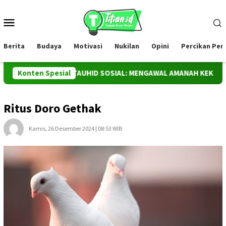
Loncat
ke
Menu
konten
Mobile
Berita
Budaya
Motivasi
Nukilan
Opini
Percikan Pe
WADAS DAN TAUHID SOSIAL: MENGAWAL AMANAH KEKUASAAN A
Konten Spesial
Ritus Doro Gethak
Kamis, 26 Desember 2024 | 08:53 WIB