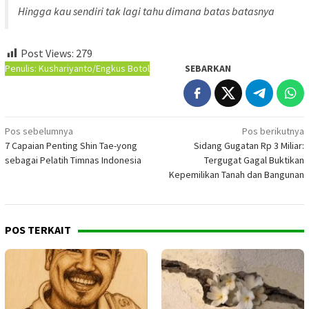
Hingga kau sendiri tak lagi tahu dimana batas batasnya
Post Views:
279
Penulis: Kushariyanto/Engkus Botol
SEBARKAN
Navigasi
Pos sebelumnya
Pos berikutnya
7 Capaian Penting Shin Tae-yong
Sidang Gugatan Rp 3 Miliar:
pos
sebagai Pelatih Timnas Indonesia
Tergugat Gagal Buktikan
Kepemilikan Tanah dan Bangunan
POS TERKAIT