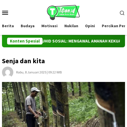
Loncat
ke
Menu
konten
Mobile
Berita
Budaya
Motivasi
Nukilan
Opini
Percikan Pe
WADAS DAN TAUHID SOSIAL: MENGAWAL AMANAH KEKUASAAN AT
Konten Spesial
Senja dan kita
Rabu, 8 Januari 2025 | 09:22 WIB