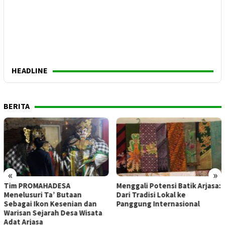
HEADLINE
BERITA
«
»
Tim PROMAHADESA
Menggali Potensi Batik Arjasa:
Menelusuri Ta’ Butaan
Dari Tradisi Lokal ke
Sebagai Ikon Kesenian dan
Panggung Internasional
Warisan Sejarah Desa Wisata
Adat Arjasa