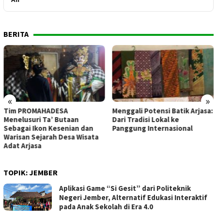
BERITA
«
»
Menggali Potensi Batik Arjasa:
Daurah Ad-Du’at Asy-Syabab
Dari Tradisi Lokal ke
Perkuat Kompetensi Da’i
Panggung Internasional
Muda Se-Jawa Timur
TOPIK:
JEMBER
Aplikasi Game “Si Gesit” dari Politeknik
Negeri Jember, Alternatif Edukasi Interaktif
pada Anak Sekolah di Era 4.0