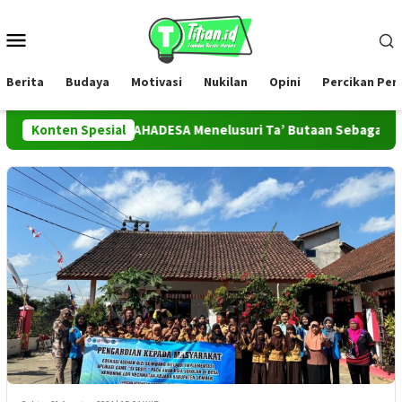
Loncat
ke
Menu
konten
Mobile
Berita
Budaya
Motivasi
Nukilan
Opini
Percikan Pe
Konten Spesial
Tim PROMAHADESA Menelusuri Ta’ Butaan Sebagai Ikon Kese