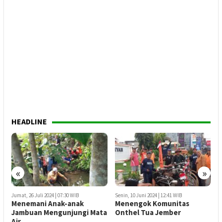
HEADLINE
«
»
Senin, 10 Juni 2024 | 12:41 WIB
Selasa, 10 Mei 2022 | 06:34 WIB
Menengok Komunitas
Benang Merah: Catatan
ta
Onthel Tua Jember
Atas Kepemimpinan Bupati
Hendy