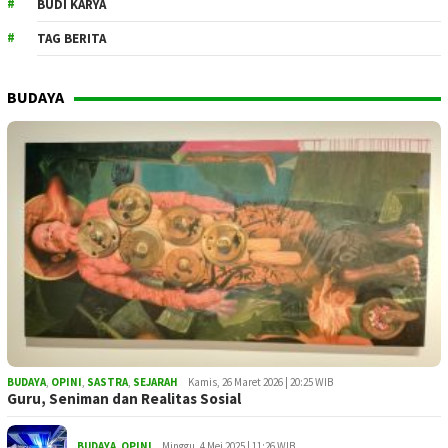
BUDI KARYA
TAG BERITA
BUDAYA
BUDAYA
,
OPINI
,
SASTRA
,
SEJARAH
Kamis, 26 Maret 2026 | 20:25 WIB
Guru, Seniman dan Realitas Sosial
BUDAYA
,
OPINI
Minggu, 4 Mei 2025 | 11:26 WIB