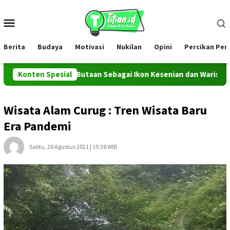
Loncat
ke
Menu
konten
Mobile
Berita
Budaya
Motivasi
Nukilan
Opini
Percikan Pe
usuri Ta’ Butaan Sebagai Ikon Kesenian dan Warisan Sejarah De
Konten Spesial
Wisata Alam Curug : Tren Wisata Baru
Era Pandemi
Sabtu, 28 Agustus 2021 | 15:38 WIB