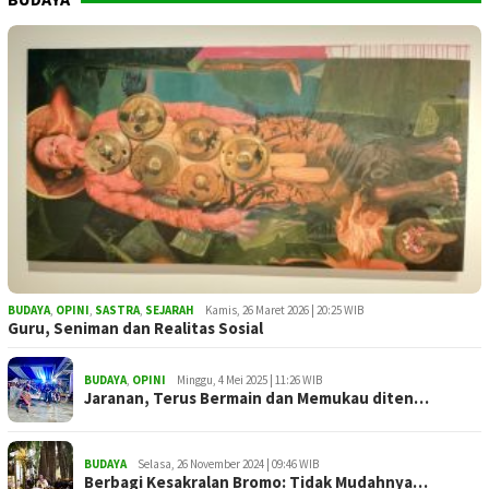
BUDAYA
,
OPINI
,
SASTRA
,
SEJARAH
Kamis, 26 Maret 2026 | 20:25 WIB
Guru, Seniman dan Realitas Sosial
BUDAYA
,
OPINI
Minggu, 4 Mei 2025 | 11:26 WIB
Jaranan, Terus Bermain dan Memukau diten…
BUDAYA
Selasa, 26 November 2024 | 09:46 WIB
Berbagi Kesakralan Bromo: Tidak Mudahnya…