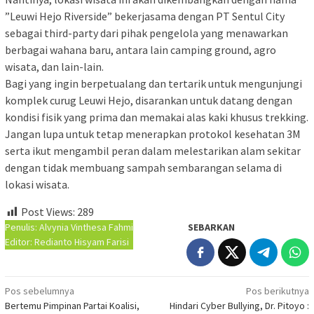
”Leuwi Hejo Riverside” bekerjasama dengan PT Sentul City
sebagai third-party dari pihak pengelola yang menawarkan
berbagai wahana baru, antara lain camping ground, agro
wisata, dan lain-lain.
Bagi yang ingin berpetualang dan tertarik untuk mengunjungi
komplek curug Leuwi Hejo, disarankan untuk datang dengan
kondisi fisik yang prima dan memakai alas kaki khusus trekking.
Jangan lupa untuk tetap menerapkan protokol kesehatan 3M
serta ikut mengambil peran dalam melestarikan alam sekitar
dengan tidak membuang sampah sembarangan selama di
lokasi wisata.
Post Views:
289
Penulis: Alvynia Vinthesa Fahmi
SEBARKAN
Editor: Redianto Hisyam Farisi
Navigasi
Pos sebelumnya
Pos berikutnya
Bertemu Pimpinan Partai Koalisi,
Hindari Cyber Bullying, Dr. Pitoyo :
pos