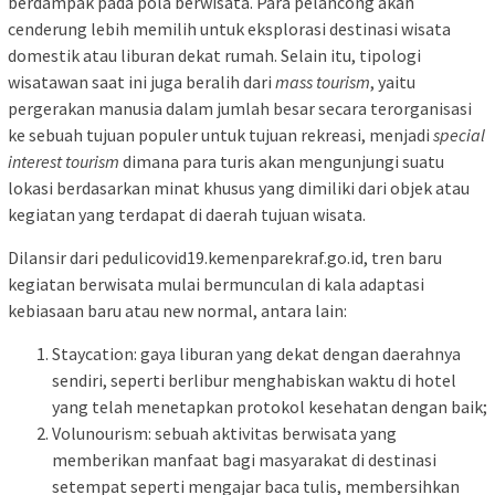
berdampak pada pola berwisata. Para pelancong akan
cenderung lebih memilih untuk eksplorasi destinasi wisata
domestik atau liburan dekat rumah. Selain itu, tipologi
wisatawan saat ini juga beralih dari
mass tourism
, yaitu
pergerakan manusia dalam jumlah besar secara terorganisasi
ke sebuah tujuan populer untuk tujuan rekreasi, menjadi
special
interest tourism
dimana para turis akan mengunjungi suatu
lokasi berdasarkan minat khusus yang dimiliki dari objek atau
kegiatan yang terdapat di daerah tujuan wisata.
Dilansir dari pedulicovid19.kemenparekraf.go.id, tren baru
kegiatan berwisata mulai bermunculan di kala adaptasi
kebiasaan baru atau new normal, antara lain:
Staycation: gaya liburan yang dekat dengan daerahnya
sendiri, seperti berlibur menghabiskan waktu di hotel
yang telah menetapkan protokol kesehatan dengan baik;
Volunourism: sebuah aktivitas berwisata yang
memberikan manfaat bagi masyarakat di destinasi
setempat seperti mengajar baca tulis, membersihkan