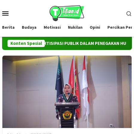
Loncat
ke
Menu
konten
Mobile
Berita
Budaya
Motivasi
Nukilan
Opini
Percikan Pe
NSTRUMEN PARTISIPASI PUBLIK DALAM PENEGAKAN HUKUM TERHA
Konten Spesial