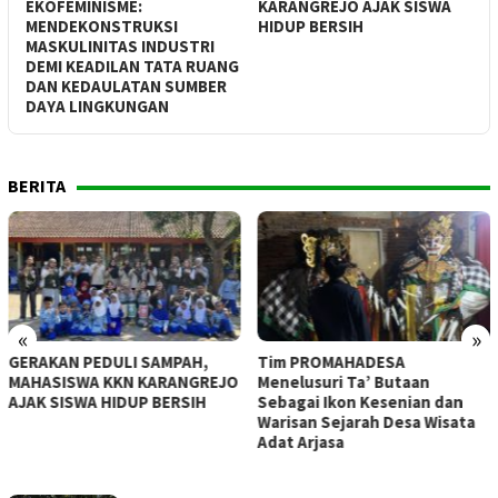
KEKUASAAN ATAS BUMI
KARANGREJO AJAK SISWA
I
HIDUP BERSIH
USTRI
TA RUANG
SUMBER
BERITA
«
»
,
Tim PROMAHADESA
Menggali Potensi Batik A
REJO
Menelusuri Ta’ Butaan
Dari Tradisi Lokal ke
H
Sebagai Ikon Kesenian dan
Panggung Internasional
Warisan Sejarah Desa Wisata
Adat Arjasa