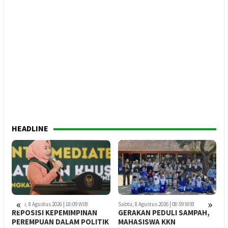
HEADLINE
«
»
Jumat, 7 Agustus 2026 | 19:38 WIB
 WIB
Sabtu, 8 Agustus 2026 | 08:59 WIB
WADAS DAN TAUHID SOS
PINAN
GERAKAN PEDULI SAMPAH,
MENGAWAL AMANAH
 POLITIK
MAHASISWA KKN